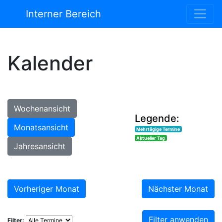
Interner Bereich
Kalender
Wochenansicht
Legende:
Monatsansicht
Mehrtägige Termine
Aktueller Tag
Jahresansicht
Vorheriger Monat
Nächster Monat
Filter anwenden
Filter: