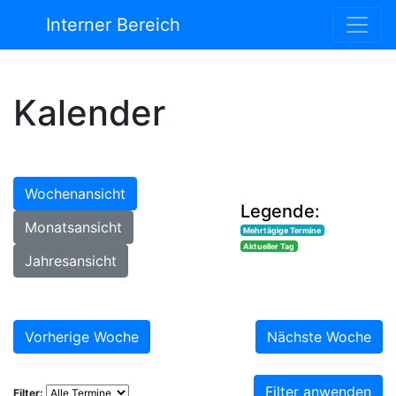
Interner Bereich
Kalender
Wochenansicht
Legende:
Monatsansicht
Mehrtägige Termine
Aktueller Tag
Jahresansicht
Vorherige Woche
Nächste Woche
Filter anwenden
Filter: