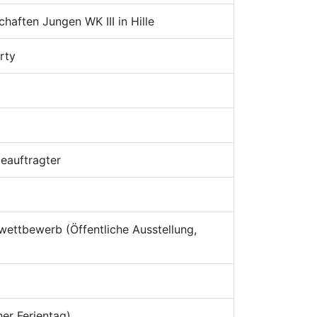
haften Jungen WK III in Hille
rty
eauftragter
wettbewerb (Öffentliche Ausstellung,
er Ferientag)